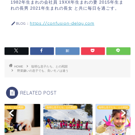
1982年生まれの会社員 19XX年生まれの妻 2015年生ま
れの長男 2021年生まれの長女 と共に毎日を過ごす。
https://confusion-delay.com
BLOG：
HOME
聡明な息子たち、との死闘
野菜嫌いの息子でも、良いモノは違う
RELATED POST
な息子たち、との死闘
聡明な息子たち、との死闘
聡明な息子たち、との死闘