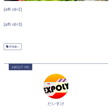
[affi id=2]
[affi id=3]
野菜嫌い
ABOUT ME
だいすけ