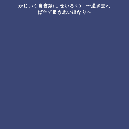
かじいく自省録(じせいろく) 〜過ぎ去れ
ば全て良き思い出なり〜