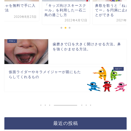
もちゃを無料で手に入
鼻歌を歌うと「ねえ
「キッズ向けスキースク
る方法
てー」を円満に止め
ール」を利用した一石二
とができる
鳥の過ごし方
2020年8月23日
2021年1
2022年4月12日
歯磨きで口を大きく開けさせる方法。鼻
を強くかませる方法。
仮面ライダーやキラメイジャーが親にもた
らしてくれるもの
最近の投稿