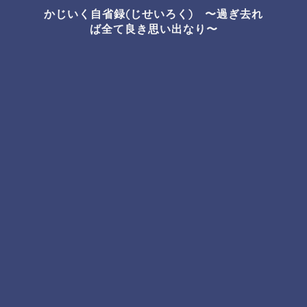
かじいく自省録(じせいろく) 〜過ぎ去れ
ば全て良き思い出なり〜