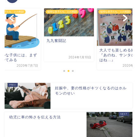
な息子たち、との死闘
聡明な息子たち、との死闘
聡明な息子たち、との死闘
九九奮闘記
大人でも楽しめる絵
嫌いな子供には、まず
『あのね、サンタの
2024年1月10日
らせてみる
はね…』
2020年7月7日
2020年9
妊娠中、妻の性格がキツくなるのはホル
モンのせい
幼児に車の怖さを伝える方法