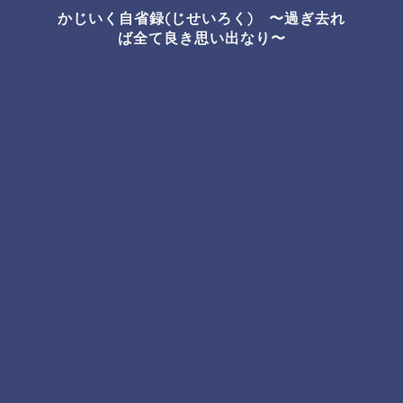
かじいく自省録(じせいろく) 〜過ぎ去れ
ば全て良き思い出なり〜