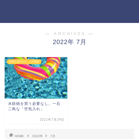
― ARCHIVES ―
2022年 7月
聡明な息子たち、との死闘
水鉄砲を買う必要なし。一石
二鳥な「空気入れ」
2022年7月29日
HOME
2022年
7月