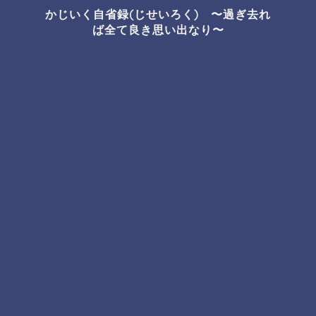
かじいく自省録(じせいろく) 〜過ぎ去れ
ば全て良き思い出なり〜