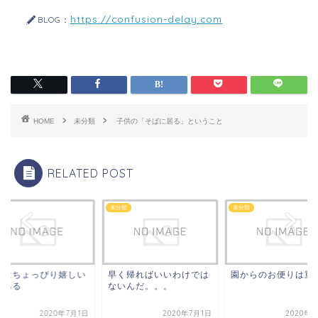
https://confusion-delay.com
BLOG：
HOME
未分類
子供の「そばに居る」ということ
RELATED POST
類
未分類
未分類
熱はちょっぴり嬉しい
早く帰ればいいわけでは
園からのお便りは重
もある
ないんだ。。。
2020年7月1日
2020年7月1日
2020年7